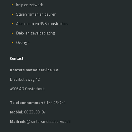
Knip en zetwerk
Stalen ramen en deuren
Aluminium en RVS constructies
Dak- en gevelbeplating
Overige
Contact
Kanters Metaalservice B.V.
Distributieweg 12
4906 AD Oosterhout
Telefoonnummer:
0162 453731
Mobiel:
06 23500107
Mail:
info@kantersmetaalservice.nl