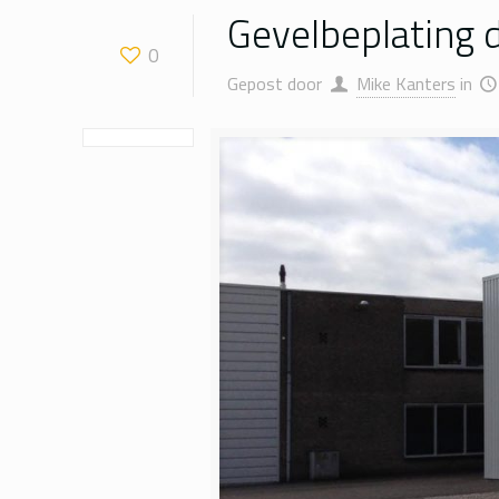
Gevelbeplating 
0
Gepost door
Mike Kanters
in