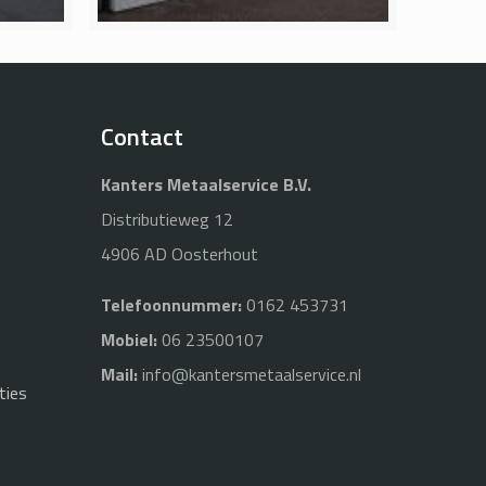
Contact
Kanters Metaalservice B.V.
Distributieweg 12
4906 AD Oosterhout
Telefoonnummer:
0162 453731
Mobiel:
06 23500107
Mail:
info@kantersmetaalservice.nl
ties