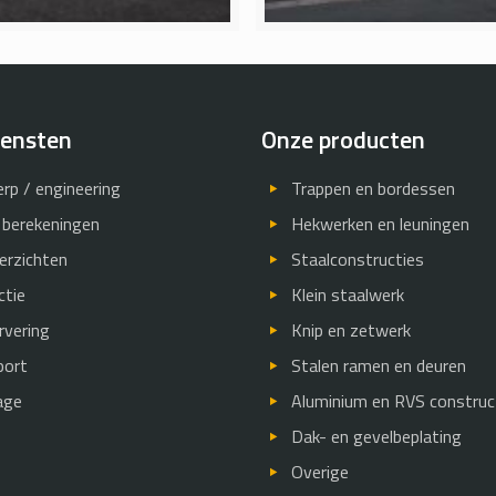
iensten
Onze producten
rp / engineering
Trappen en bordessen
 berekeningen
Hekwerken en leuningen
erzichten
Staalconstructies
ctie
Klein staalwerk
rvering
Knip en zetwerk
port
Stalen ramen en deuren
age
Aluminium en RVS construc
Dak- en gevelbeplating
Overige