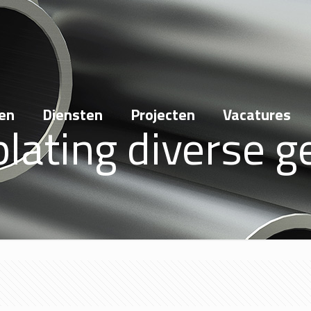
en
Diensten
Projecten
Vacatures
plating diverse 