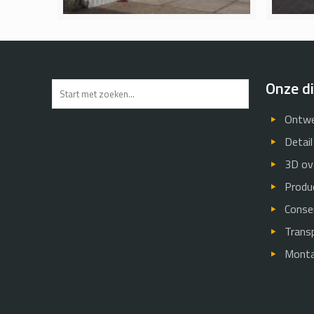
Onze d
Ontwe
Detail
3D ov
Produ
Conse
Trans
Mont